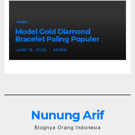
BISNIS
Model Gold Diamond
Bracelet Paling Populer
Sebagai Penyempurna
JUNE 18, 2026
ADMIN
Penampilan
Nunung Arif
Blognya Orang Indonesia