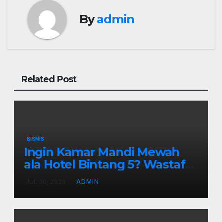
By
admin
Related Post
BISNIS
Ingin Kamar Mandi Mewah
ala Hotel Bintang 5? Wastafel
Gantung Adalah Kuncinya
JUL 30, 2026
ADMIN