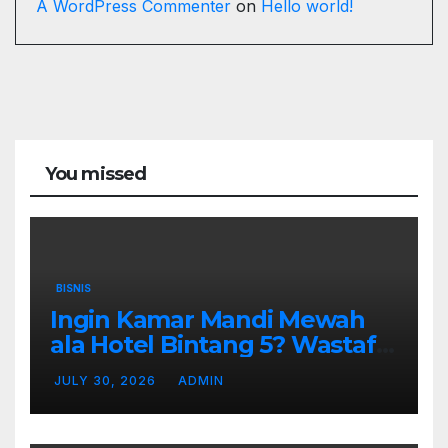
A WordPress Commenter
on
Hello world!
You missed
BISNIS
Ingin Kamar Mandi Mewah
ala Hotel Bintang 5? Wastafel
Gantung Adalah Kuncinya
JULY 30, 2026
ADMIN