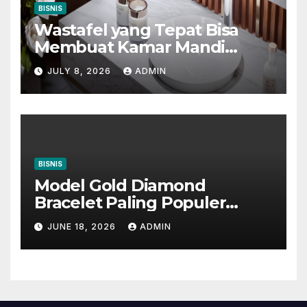
BISNIS
Wastafel yang Tepat Bisa
Membuat Kamar Mandi
Terlihat Lebih Mewah
JULY 8, 2026
ADMIN
BISNIS
Model Gold Diamond
Bracelet Paling Populer
Sebagai Penyempurna
JUNE 18, 2026
ADMIN
Penampilan