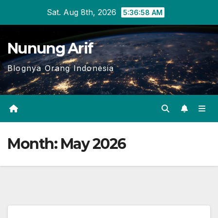
Skip
Sat. Aug 8th, 2026
5:36:59 AM
to
content
Nunung Arif
Blognya Orang Indonesia
Month:
May 2026