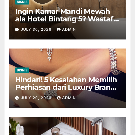
BISNIS
Ingin Kamar Mandi Mewah
ala Hotel Bintang 5? Wastafel
Gantung Adalah Kuncinya
JULY 30, 2026
ADMIN
BISNIS
Hindari! 5 Kesalahan Memilih
Perhiasan dari Luxury Brands
in Indonesia
JULY 20, 2026
ADMIN