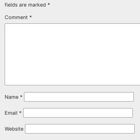
fields are marked
*
Comment
*
Name
*
Email
*
Website