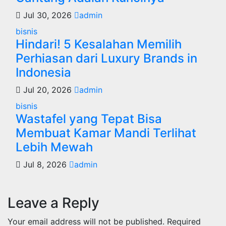
Jul 30, 2026
admin
bisnis
Hindari! 5 Kesalahan Memilih
Perhiasan dari Luxury Brands in
Indonesia
Jul 20, 2026
admin
bisnis
Wastafel yang Tepat Bisa
Membuat Kamar Mandi Terlihat
Lebih Mewah
Jul 8, 2026
admin
Leave a Reply
Your email address will not be published.
Required