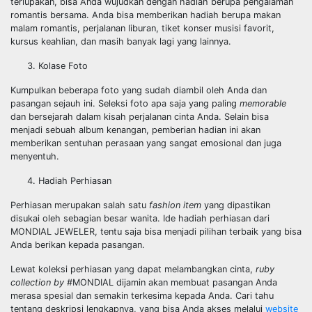
terlupakan, bisa Anda wujudkan dengan hadiah berupa pengalaman
romantis bersama. Anda bisa memberikan hadiah berupa makan
malam romantis, perjalanan liburan, tiket konser musisi favorit,
kursus keahlian, dan masih banyak lagi yang lainnya.
Kolase Foto
Kumpulkan beberapa foto yang sudah diambil oleh Anda dan
pasangan sejauh ini. Seleksi foto apa saja yang paling
memorable
dan bersejarah dalam kisah perjalanan cinta Anda. Selain bisa
menjadi sebuah album kenangan, pemberian hadian ini akan
memberikan sentuhan perasaan yang sangat emosional dan juga
menyentuh.
Hadiah Perhiasan
Perhiasan merupakan salah satu
fashion item
yang dipastikan
disukai oleh sebagian besar wanita. Ide hadiah perhiasan dari
MONDIAL JEWELER, tentu saja bisa menjadi pilihan terbaik yang bisa
Anda berikan kepada pasangan.
Lewat koleksi perhiasan yang dapat melambangkan cinta,
ruby
collection by
#MONDIAL dijamin akan membuat pasangan Anda
merasa spesial dan semakin terkesima kepada Anda. Cari tahu
tentang deskripsi lengkapnya, yang bisa Anda akses melalui
website