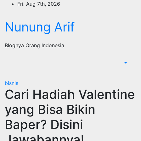
Skip
Fri. Aug 7th, 2026
to
content
Nunung Arif
Blognya Orang Indonesia
bisnis
Cari Hadiah Valentine
yang Bisa Bikin
Baper? Disini
Jawabannya!