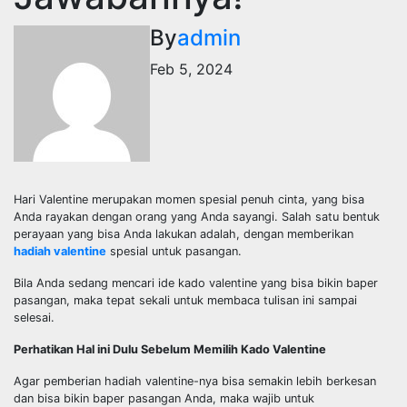
By
admin
Feb 5, 2024
Hari Valentine merupakan momen spesial penuh cinta, yang bisa
Anda rayakan dengan orang yang Anda sayangi. Salah satu bentuk
perayaan yang bisa Anda lakukan adalah, dengan memberikan
hadiah valentine
spesial untuk pasangan.
Bila Anda sedang mencari ide kado valentine yang bisa bikin baper
pasangan, maka tepat sekali untuk membaca tulisan ini sampai
selesai.
Perhatikan Hal ini Dulu Sebelum Memilih Kado Valentine
Agar pemberian hadiah valentine-nya bisa semakin lebih berkesan
dan bisa bikin baper pasangan Anda, maka wajib untuk