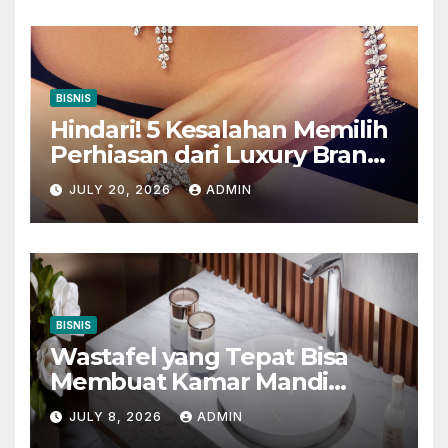
BISNIS
Hindari! 5 Kesalahan Memilih
Perhiasan dari Luxury Brands
in Indonesia
JULY 20, 2026
ADMIN
BISNIS
Wastafel yang Tepat Bisa
Membuat Kamar Mandi
Terlihat Lebih Mewah
JULY 8, 2026
ADMIN