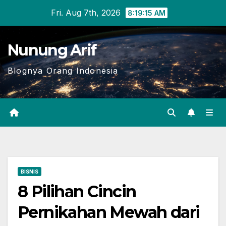
Skip
Fri. Aug 7th, 2026
8:19:16 AM
to
content
Nunung Arif
Blognya Orang Indonesia
BISNIS
8 Pilihan Cincin
Pernikahan Mewah dari