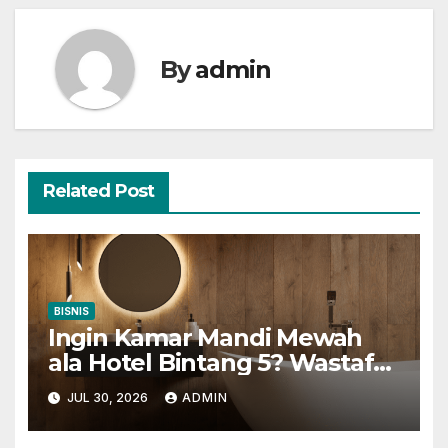
By
admin
Related Post
BISNIS
Ingin Kamar Mandi Mewah
ala Hotel Bintang 5? Wastafel
Gantung Adalah Kuncinya
JUL 30, 2026
ADMIN