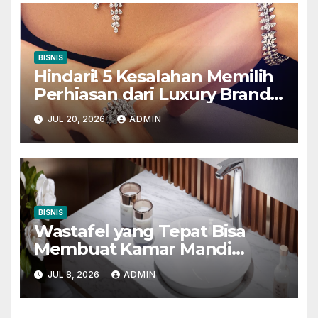
BISNIS
Hindari! 5 Kesalahan Memilih
Perhiasan dari Luxury Brands
in Indonesia
JUL 20, 2026
ADMIN
BISNIS
Wastafel yang Tepat Bisa
Membuat Kamar Mandi
Terlihat Lebih Mewah
JUL 8, 2026
ADMIN