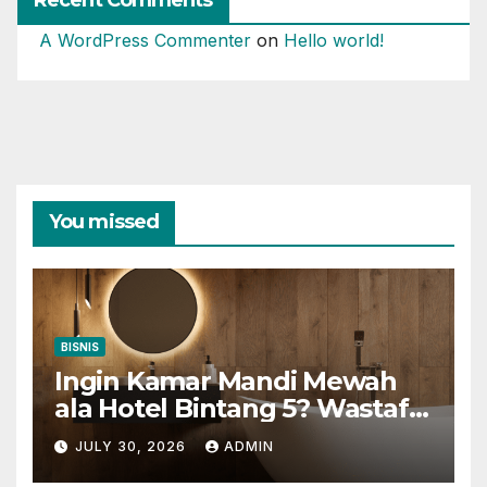
A WordPress Commenter
on
Hello world!
You missed
BISNIS
Ingin Kamar Mandi Mewah
ala Hotel Bintang 5? Wastafel
Gantung Adalah Kuncinya
JULY 30, 2026
ADMIN