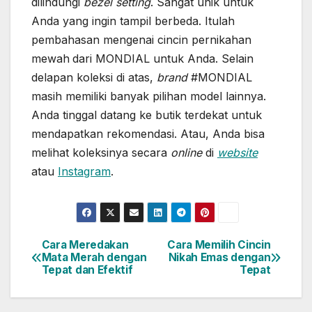
dilindungi
bezel setting
. Sangat unik untuk
Anda yang ingin tampil berbeda. Itulah
pembahasan mengenai cincin pernikahan
mewah
dari MONDIAL untuk Anda. Selain
delapan koleksi di atas,
brand
#MONDIAL
masih memiliki banyak pilihan model lainnya.
Anda tinggal datang ke butik terdekat untuk
mendapatkan rekomendasi. Atau, Anda bisa
melihat koleksinya secara
online
di
website
atau
Instagram
.
Cara Meredakan
Cara Memilih Cincin
Post
Mata Merah dengan
Nikah Emas dengan
Tepat dan Efektif
Tepat
navigation