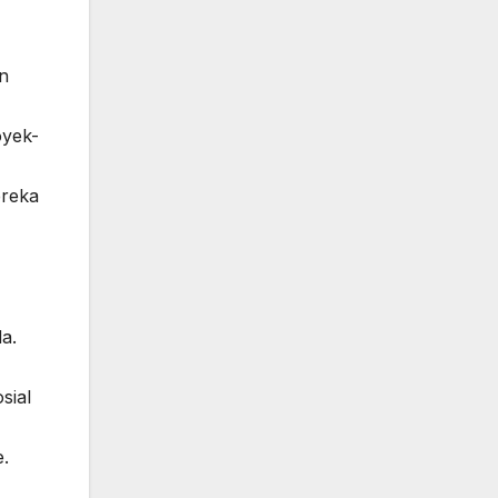
n
oyek-
ereka
a.
sial
.