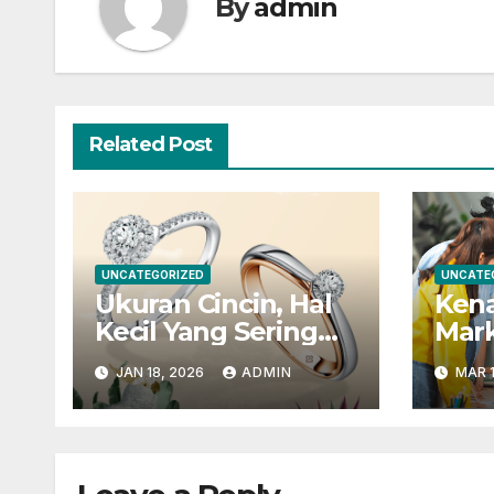
By
admin
Related Post
UNCATEGORIZED
UNCATE
Ukuran Cincin, Hal
Kena
Kecil Yang Sering
Mark
Dilupakan
Inbo
JAN 18, 2026
ADMIN
MAR 1