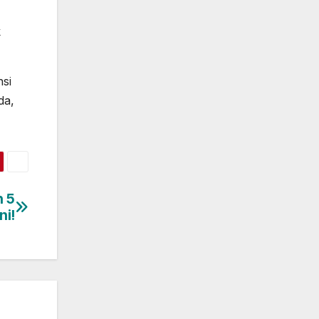
k
si
da,
n 5
ni!