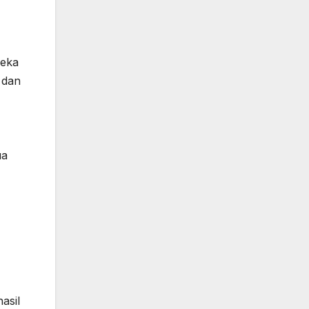
reka
 dan
ua
asil