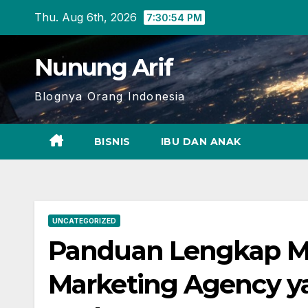
Skip
Thu. Aug 6th, 2026
7:30:55 PM
to
content
Nunung Arif
Blognya Orang Indonesia
BISNIS
IBU DAN ANAK
UNCATEGORIZED
Panduan Lengkap Me
Marketing Agency ya