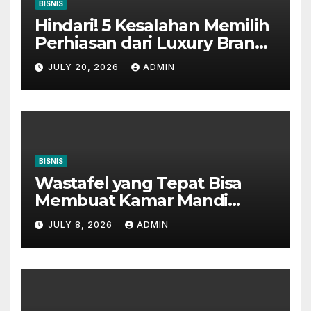
BISNIS
Hindari! 5 Kesalahan Memilih
Perhiasan dari Luxury Brands
in Indonesia
JULY 20, 2026
ADMIN
BISNIS
Wastafel yang Tepat Bisa
Membuat Kamar Mandi
Terlihat Lebih Mewah
JULY 8, 2026
ADMIN