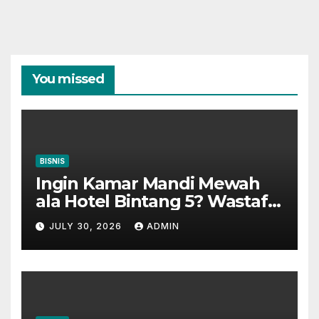
You missed
BISNIS
Ingin Kamar Mandi Mewah
ala Hotel Bintang 5? Wastafel
Gantung Adalah Kuncinya
JULY 30, 2026
ADMIN