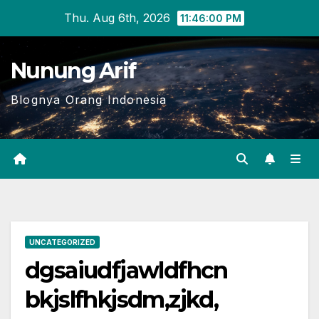
Skip
Thu. Aug 6th, 2026
11:46:00 PM
to
content
Nunung Arif
Blognya Orang Indonesia
UNCATEGORIZED
dgsaiudfjawldfhcn
bkjslfhkjsdm,zjkd,