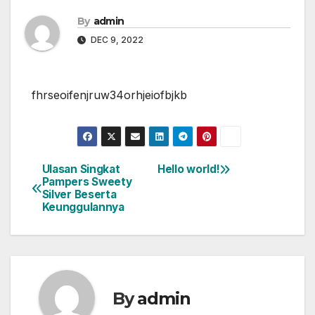
By
admin
DEC 9, 2022
fhrseoifenjruw34orhjeiofbjkb
Ulasan Singkat
Hello world!
Post
Pampers Sweety
Silver Beserta
navigation
Keunggulannya
By
admin