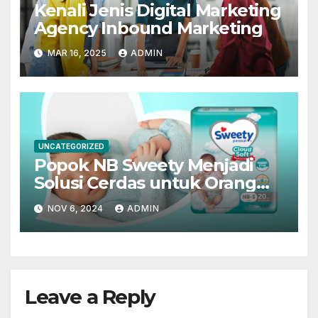
Kenali Jenis Digital Marketing
Agency Inbound Marketing
MAR 16, 2025
ADMIN
UNCATEGORIZED
Popok NB Sweety Menjadi
Solusi Cerdas untuk Orang
Tua Modern
NOV 6, 2024
ADMIN
Leave a Reply